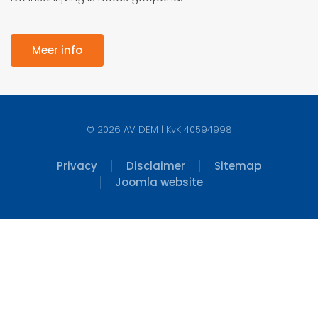
Meer info
©
2026
AV DEM | KvK 40594998
Privacy
Disclaimer
Sitemap
Joomla website